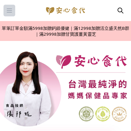
Open main menu
單筆訂單金額滿5998加贈鈣鎂優健｜滿12998加贈活立盛天然B群
｜滿29998加贈甘寶護薑黃靈芝