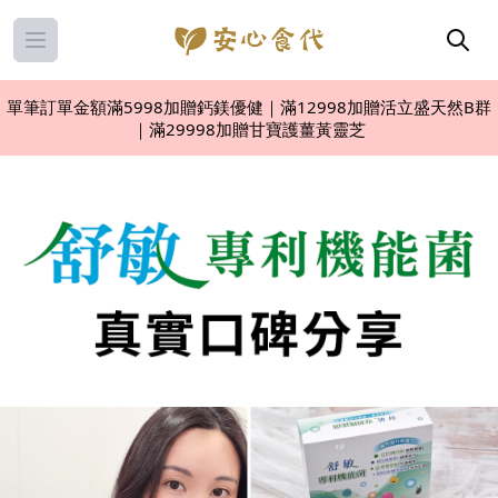
Open main menu
單筆訂單金額滿5998加贈鈣鎂優健｜滿12998加贈活立盛天然B群
｜滿29998加贈甘寶護薑黃靈芝