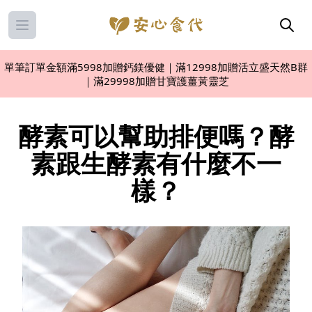
Open main menu
單筆訂單金額滿5998加贈鈣鎂優健｜滿12998加贈活立盛天然B群
｜滿29998加贈甘寶護薑黃靈芝
酵素可以幫助排便嗎？酵
素跟生酵素有什麼不一
樣？