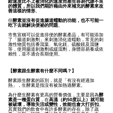
給速度比不上被消化的速度而產生容易代謝不良
的體質，所以我們期許藉由外來補充的酵素來改
善這樣的情形
。
但
酵素並沒有促進腸道蠕動的功能，也不可能一
吃下去就解決便祕的問題
。
市售宣稱可以促進排便的酵素產品，有可能添加
了「腸道刺激劑」來刺激消化道蠕動，常見的刺
激性物質包括番瀉葉、氧化鎂、硫酸鎂及瀉鹽
等，使用腸道刺激劑或緩瀉劑，身體容易養成依
賴性，並不適合長期使用。
【酵素跟生酵素有什麼不同嗎？】
酵素跟生酵素的區別，就是「有沒有經過加
熱」，生酵素是指沒有被加熱過酵素。
為什麼生酵素有更高的營養價值，主要是因為
酵
素是一種蛋白質
，在
高溫（約50度以上）就可能
被破壞，導致失活或變性，效能也會大打折扣
。
其實我們的飲食中有許多酵素的存在，除了蔬