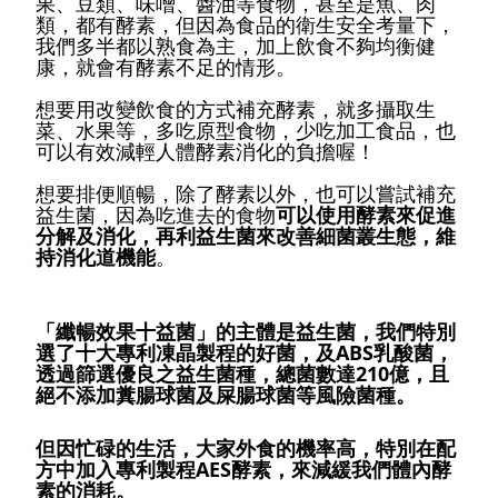
果、豆類、味噌、醬油等食物，甚至是魚、肉
類，都有酵素，但因為食品的衛生安全考量下，
我們多半都以熟食為主，加上飲食不夠均衡健
康，就會有酵素不足的情形。
想要用改變飲食的方式補充酵素，就多攝取生
菜、水果等，多吃原型食物，少吃加工食品，也
可以有效減輕人體酵素消化的負擔喔！
想要排便順暢，除了酵素以外，也可以嘗試補充
益生菌，因為吃進去的食物
可以使用酵素來促進
分解及消化，再利益生菌來改善細菌叢生態，維
持消化道機能
。
「纖暢效果十益菌」的主體是益生菌，我們特別
選了十大專利凍晶製程的好菌，及ABS乳酸菌，
透過篩選優良之益生菌種，總菌數達210億，且
絕不添加糞腸球菌及屎腸球菌等風險菌種。
但因忙碌的生活，大家外食的機率高，特別在配
方中加入專利製程AES酵素，來減緩我們體內酵
素的消耗。