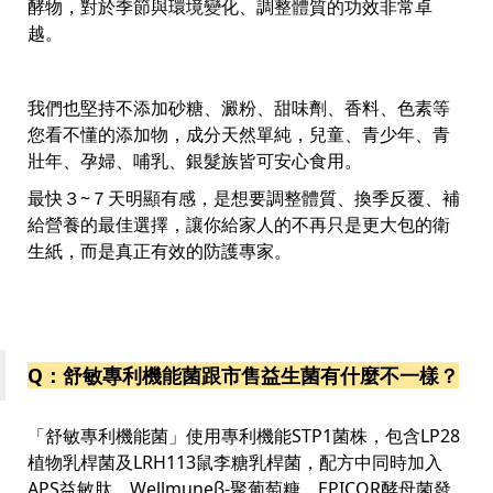
酵物，對於季節與環境變化、調整體質的功效非常卓
越。
我們也堅持不添加砂糖、澱粉、甜味劑、香料、色素等
您看不懂的添加物，成分天然單純，兒童、青少年、青
壯年、孕婦、哺乳、銀髮族皆可安心食用。
最快３~７天明顯有感，是想要調整體質、換季反覆、補
給營養的最佳選擇，讓你給家人的不再只是更大包的衛
生紙，而是真正有效的防護專家。
Q：舒敏專利機能菌跟市售益生菌有什麼不一樣？
「舒敏專利機能菌」使用專利機能STP1菌株，包含LP28
植物乳桿菌及LRH113鼠李糖乳桿菌，配方中同時加入
APS益敏肽、Wellmuneβ-聚葡萄糖、EPICOR酵母菌發