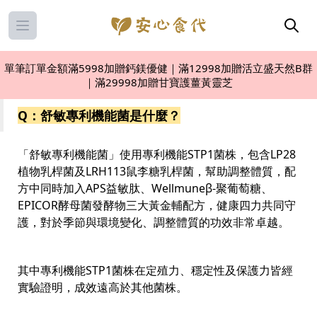
Open main menu
單筆訂單金額滿5998加贈鈣鎂優健｜滿12998加贈活立盛天然B群
｜滿29998加贈甘寶護薑黃靈芝
Q：舒敏專利機能菌是什麼？
「舒敏專利機能菌」使用專利機能STP1菌株，包含LP28
植物乳桿菌及LRH113鼠李糖乳桿菌，幫助調整體質，配
方中同時加入APS益敏肽、Wellmuneβ-聚葡萄糖、
EPICOR酵母菌發酵物三大黃金輔配方，健康四力共同守
護，對於季節與環境變化、調整體質的功效非常卓越。
其中專利機能STP1菌株在定殖力、穩定性及保護力皆經
實驗證明，成效遠高於其他菌株。